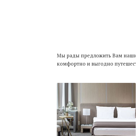
Вкусный сытный завтрак
Готовится шеф-поваром индивидуально
Мы рады предложить Вам наши 
комфортно и выгодно путешеств