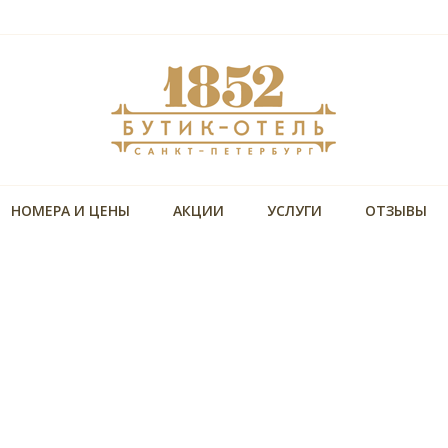
НОМЕРА И ЦЕНЫ
АКЦИИ
УСЛУГИ
ОТЗЫВЫ
Уникальная локация
,
В пешей досутпности Невский проспект, Московс
ная
вокзал и основные достопримечательности
Размещение с собакой