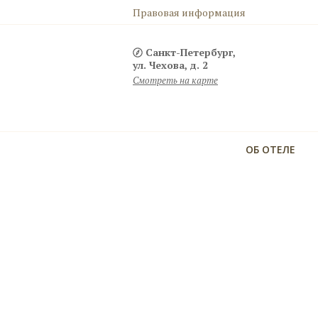
Правовая информация
Санкт-Петербург,
ул. Чехова, д. 2
Смотреть на карте
ОБ ОТЕЛЕ
Комфортное размещение с детьми
Детская кроватка, детская ванночка, халатик, горшок
ступенька для раковины, детский стульчик, настоль
игра