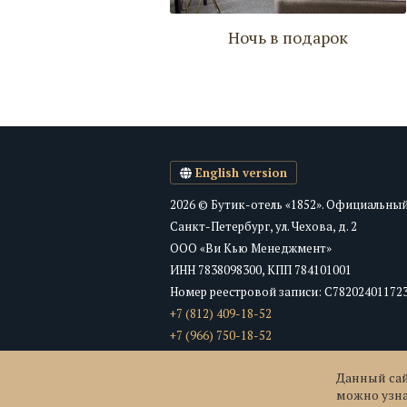
Ночь в подарок
English version
2026 © Бутик-отель «1852». Официальный
Санкт-Петербург, ул. Чехова, д. 2
ООО «Ви Кью Менеджмент»
ИНН 7838098300, КПП 784101001
Номер реестровой записи: С78202401172
+7 (812) 409-18-52
+7 (966) 750-18-52
info@1852hotel.ru
Данный сай
можно узн