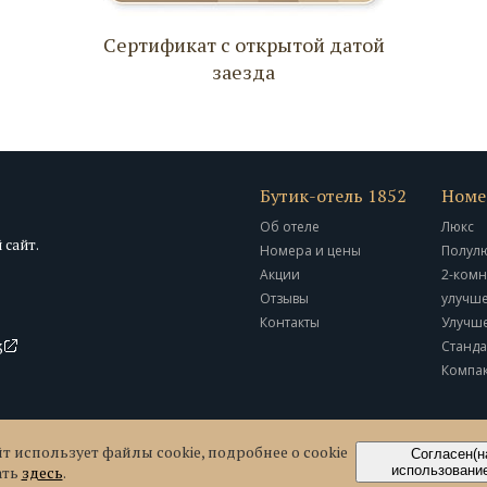
Сертификат с открытой датой
заезда
Бутик-отель 1852
Номе
Об отеле
Люкс
 сайт.
Номера и цены
Полул
Акции
2-комн
Отзывы
улучш
Контакты
Улучш
Станда
3
Компак
т использует файлы cookie, подробнее о cookie
Согласен(н
ать
здесь
.
использование
Сайт разработан в ISIN