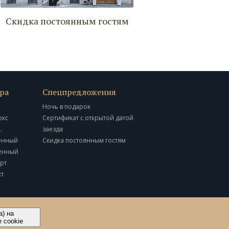
Скидка постоянным гостям
ра
Спецпредложения
Ночь в подарок
юкс
Сертификат с открытой датой
.
заезда
енный
Скидка постоянным гостям
енный
рт
т
а) на
 cookie