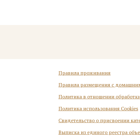
Вкусный сытный завтрак
Готовится шеф-поваром индивидуально
Правила проживания
Правила размещения с домашн
Политика в отношении обработк
Политика использования Cookies
Свидетельство о присвоении кат
Выписка из единого реестра объ