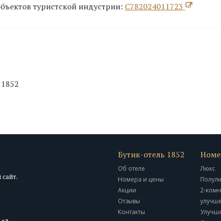
объектов туристской индустрии:
С782024011723
 1852
Бутик-отель 1852
Номе
Об отеле
Люкс
 сайт.
Номера и цены
Полул
Акции
2-комн
Отзывы
улучш
Контакты
Улучш