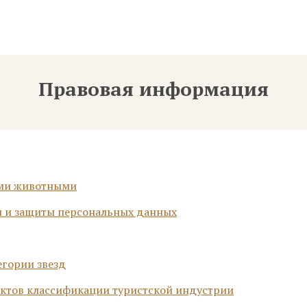
До 30 см в холке. Услуга предоставляется
по предварительному согласованию
Правовая информация
ими животными
и и защиты персональных данных
егории звезд
ектов классификации туристской индустрии