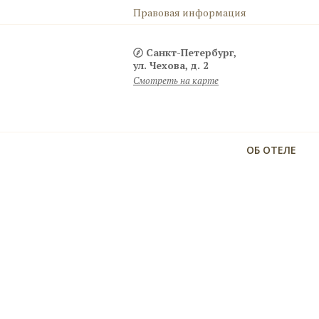
Правовая информация
Санкт-Петербург,
ул. Чехова, д. 2
Смотреть на карте
ОБ ОТЕЛЕ
Комфортное размещение с детьми
Детская кроватка, детская ванночка, халатик, горшок
ступенька для раковины, детский стульчик, настоль
игра