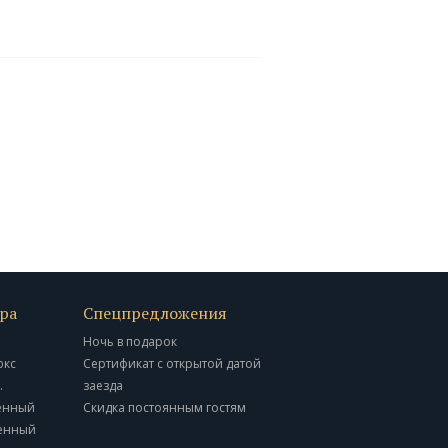
ра
Спецпредложения
Ночь в подарок
юкс
Сертификат с открытой датой
.
заезда
енный
Скидка постоянным гостям
енный