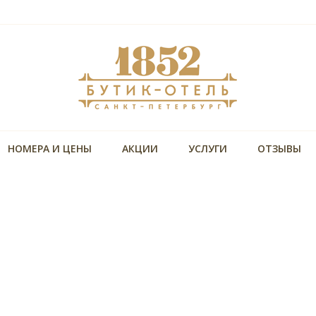
НОМЕРА И ЦЕНЫ
АКЦИИ
УСЛУГИ
ОТЗЫВЫ
Уникальная локация
,
В пешей досутпности Невский проспект, Московс
ная
вокзал и основные достопримечательности
Размещение с собакой